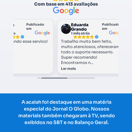
Com base em
413
avaliações
utorga
Publicado
Eduarda
Publicado
em
em
rasil
Grando
 mês atrás
1 mês atrás
recomendo esse servico!
Trabalho muito bem feito,
muito atenciosos, ofereceram
todo o suporte necessario.
Super recomendo!
Encontramos n...
Ler mais
A acaiah foi destaque em uma matéria
especial do Jornal O Globo. Nossos
materiais também chegaram à TV, sendo
exibidos no SBT e no Balanço Geral.