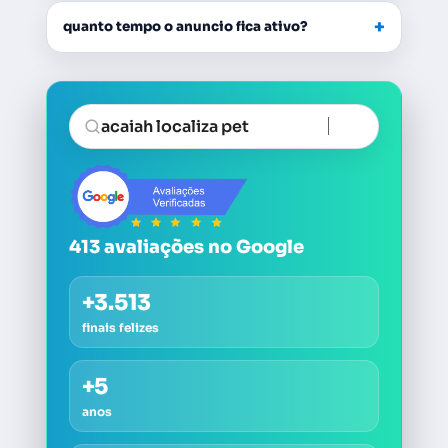
+
quanto tempo o anuncio fica ativo?
acaiah localiza pet
413 avaliações no Google
+3.513
finais felizes
+5
anos