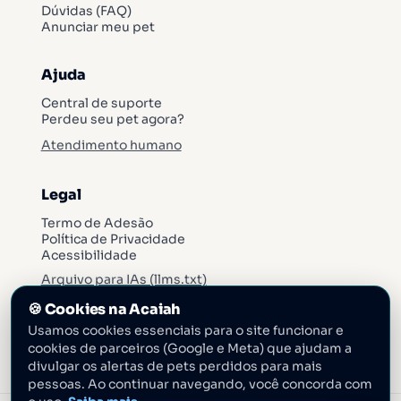
Dúvidas (FAQ)
Anunciar meu pet
Ajuda
Central de suporte
Perdeu seu pet agora?
Atendimento humano
Legal
Termo de Adesão
Política de Privacidade
Acessibilidade
Arquivo para IAs (llms.txt)
🍪
Cookies na Acaiah
A Acaiah nunca pede senha. Desconfie de
Usamos cookies essenciais para o site funcionar e
pedidos de pagamentos fora dos canais oficiais.
cookies de parceiros (Google e Meta) que ajudam a
divulgar os alertas de pets perdidos para mais
pessoas. Ao continuar navegando, você concorda com